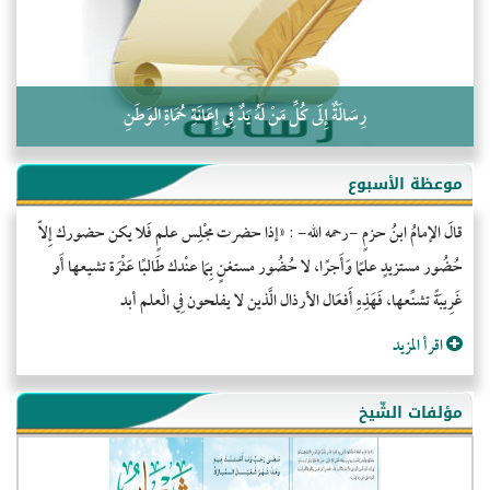
رِسَالَةٌ إِلَى كُلِّ مَنْ لَهُ يَدٌ فِي إِعَانَةِ حُمَاةِ الوَطَنِ
موعظة الأسبوع
قالَ الإمامُ ابنُ حزمٍ -رحمه الله- : «إذا حضرت مجْلِس علمٍ فَلا يكن حضورك إِلاّ
حُضُور مستزيدٍ علمًا وَأَجرًا، لا حُضُور مستغنٍ بِمَا عنْدك طَالبًا عَثْرَة تشيعها أَو
غَرِيبَةً تشنِّعها، فَهَذِهِ أَفعَال الأرذال الَّذين لا يفلحون فِي الْعلم أبد
اقرأ المزيد
مؤلفات الشّيخ