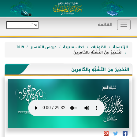
القائمة
Toggle
navigation
الرّئيسية
الصّوتيات
خطب منبرية
دروس التفسير
2019
التَّحْذِيرُ مِنَ التَّشَبُّهِ بِالكَافِرِينَ
التَّحْذِيرُ مِنَ التَّشَبُّهِ بِالكَافِرِينَ