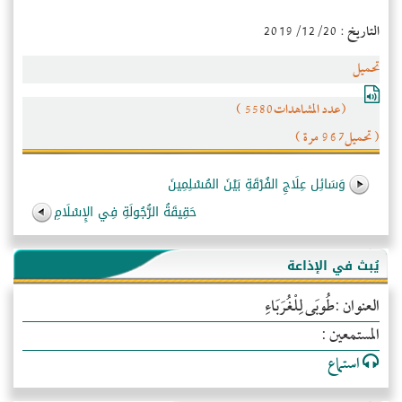
التاريخ : 2019/12/20
تحميل
(عدد المشاهدات5580 )
( تحميل967 مرة )
وَسَائِل عِلَاجِ الفُرْقَةِ بَيْنَ المُسْلِمِينَ
حَقِيقَةُ الرُّجُولَةِ فِي الإِسْلَامِ
يُبث في الإذاعة
العنوان :طُوبَى لِلْغُرَبَاءِ
المستمعين :
استماع