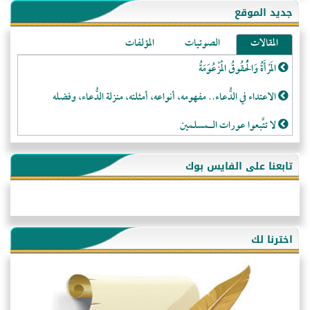
جديد الموقع
المقالات
الصوتيات
المؤلفات
المَرْأَةُ وَالْحُقُوقُ الْمَزْعُوَمَةُ
الاعتداء في الدُّعاء.. مفهومه، أنواعه، أمثلته، منزلة الدُّعاء، وفضله
لا تتَّبعوا عورات الـمسلمين
فقه النَّصيحة عند الصَّحابة الكرام رضي الله عنهم
تابعنا على الفايس بوك
لَا عِزَّةَ إِلَّا بِالإِسْلَامِ
هذه سبيلنا فماذا تنقمون؟!
أُسُـسُ بَـيْـتِ الـمُسْـلِمِ
اخترنا لك
التَّعْلِيمُ القُرْآنِي
كلمة إلى إخواني السلفيين في الجزائر