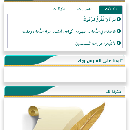
المقالات
الصوتيات
المؤلفات
المَرْأَةُ وَالْحُقُوقُ الْمَزْعُوَمَةُ
الاعتداء في الدُّعاء.. مفهومه، أنواعه، أمثلته، منزلة الدُّعاء، وفضله
لا تتَّبعوا عورات الـمسلمين
فقه النَّصيحة عند الصَّحابة الكرام رضي الله عنهم
تابعنا على الفايس بوك
لَا عِزَّةَ إِلَّا بِالإِسْلَامِ
هذه سبيلنا فماذا تنقمون؟!
أُسُـسُ بَـيْـتِ الـمُسْـلِمِ
اخترنا لك
التَّعْلِيمُ القُرْآنِي
كلمة إلى إخواني السلفيين في الجزائر