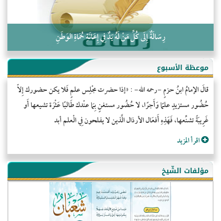
رِسَالَةٌ إِلَى كُلِّ مَنْ لَهُ يَدٌ فِي إِعَانَةِ حُمَاةِ الوَطَنِ
موعظة الأسبوع
قالَ الإمامُ ابنُ حزمٍ -رحمه الله- : «إذا حضرت مجْلِس علمٍ فَلا يكن حضورك إِلاّ
حُضُور مستزيدٍ علمًا وَأَجرًا، لا حُضُور مستغنٍ بِمَا عنْدك طَالبًا عَثْرَة تشيعها أَو
غَرِيبَةً تشنِّعها، فَهَذِهِ أَفعَال الأرذال الَّذين لا يفلحون فِي الْعلم أبد
اقرأ المزيد
مؤلفات الشّيخ