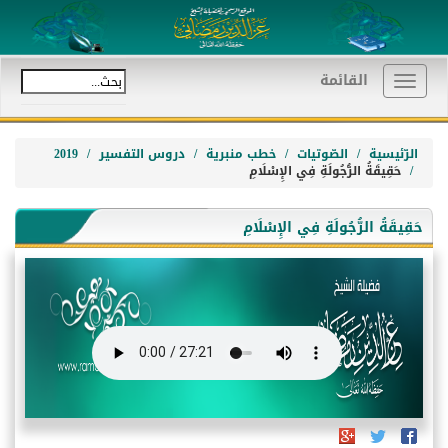
القائمة
Toggle
navigation
الرّئيسية
الصّوتيات
خطب منبرية
دروس التفسير
2019
حَقِيقَةُ الرُّجُولَةِ فِي الإِسْلَامِ
حَقِيقَةُ الرُّجُولَةِ فِي الإِسْلَامِ