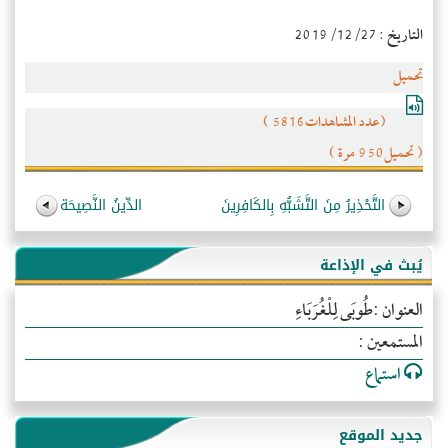
التاريخ : 2019/12/27
تحميل
(عدد المشاهدات5816 )
( تحميل950 مرة )
التَّحْذِيرُ مِنَ التَّشَبُّهِ بِالكَافِرِينَ
الدِّينُ النَّصِيحَة
يُبث في الإذاعة
العنوان :طُوبَى لِلْغُرَبَاءِ
المستمعين :
استماع
جديد الموقع