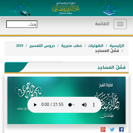
القائمة
Toggle
navigation
الرّئيسية
الصّوتيات
خطب منبرية
دروس التفسير
2019
فَضْلُ المَسَاجِدِ
فَضْلُ المَسَاجِدِ