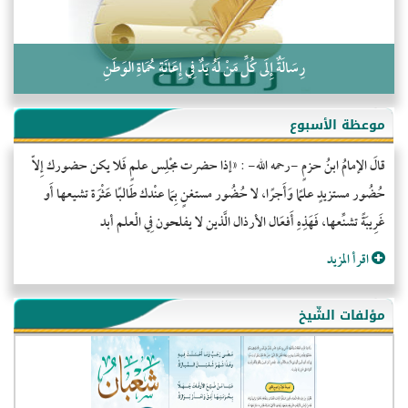
رِسَالَةٌ إِلَى كُلِّ مَنْ لَهُ يَدٌ فِي إِعَانَةِ حُمَاةِ الوَطَنِ
موعظة الأسبوع
قالَ الإمامُ ابنُ حزمٍ -رحمه الله- : «إذا حضرت مجْلِس علمٍ فَلا يكن حضورك إِلاّ
حُضُور مستزيدٍ علمًا وَأَجرًا، لا حُضُور مستغنٍ بِمَا عنْدك طَالبًا عَثْرَة تشيعها أَو
غَرِيبَةً تشنِّعها، فَهَذِهِ أَفعَال الأرذال الَّذين لا يفلحون فِي الْعلم أبد
اقرأ المزيد
مؤلفات الشّيخ