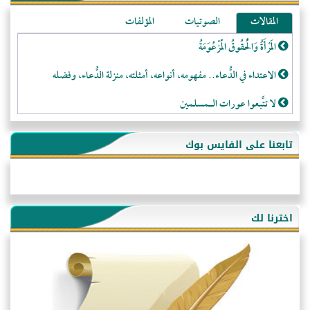
المقالات
الصوتيات
المؤلفات
المَرْأَةُ وَالْحُقُوقُ الْمَزْعُوَمَةُ
الاعتداء في الدُّعاء.. مفهومه، أنواعه، أمثلته، منزلة الدُّعاء، وفضله
لا تتَّبعوا عورات الـمسلمين
فقه النَّصيحة عند الصَّحابة الكرام رضي الله عنهم
تابعنا على الفايس بوك
لَا عِزَّةَ إِلَّا بِالإِسْلَامِ
هذه سبيلنا فماذا تنقمون؟!
أُسُـسُ بَـيْـتِ الـمُسْـلِمِ
اخترنا لك
التَّعْلِيمُ القُرْآنِي
كلمة إلى إخواني السلفيين في الجزائر