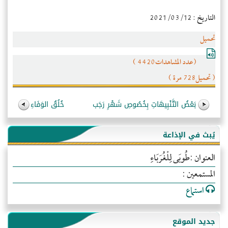
التاريخ : 2021/03/12
تحميل
(عدد المشاهدات4420 )
( تحميل728 مرة )
بَعْضُ التَّنْبِيهَاتِ بِخُصُوصِ شَهْرِ رَجَب
خُلُقُ الوَفَاءِ
يُبث في الإذاعة
العنوان :طُوبَى لِلْغُرَبَاءِ
المستمعين :
استماع
جديد الموقع