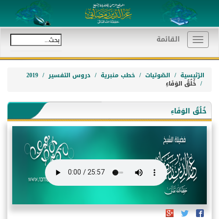
القائمة
Toggle
navigation
الرّئيسية
الصّوتيات
خطب منبرية
دروس التفسير
2019
خُلُقُ الوَفَاءِ
خُلُقُ الوَفَاءِ