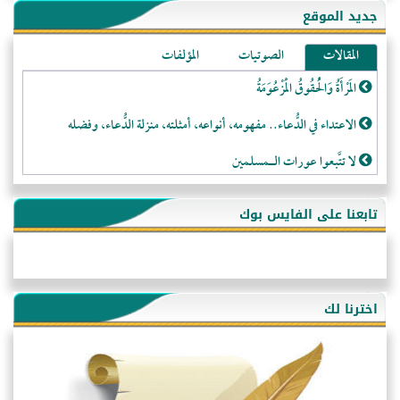
جديد الموقع
المقالات
الصوتيات
المؤلفات
المَرْأَةُ وَالْحُقُوقُ الْمَزْعُوَمَةُ
الاعتداء في الدُّعاء.. مفهومه، أنواعه، أمثلته، منزلة الدُّعاء، وفضله
لا تتَّبعوا عورات الـمسلمين
فقه النَّصيحة عند الصَّحابة الكرام رضي الله عنهم
تابعنا على الفايس بوك
لَا عِزَّةَ إِلَّا بِالإِسْلَامِ
هذه سبيلنا فماذا تنقمون؟!
أُسُـسُ بَـيْـتِ الـمُسْـلِمِ
اخترنا لك
التَّعْلِيمُ القُرْآنِي
كلمة إلى إخواني السلفيين في الجزائر