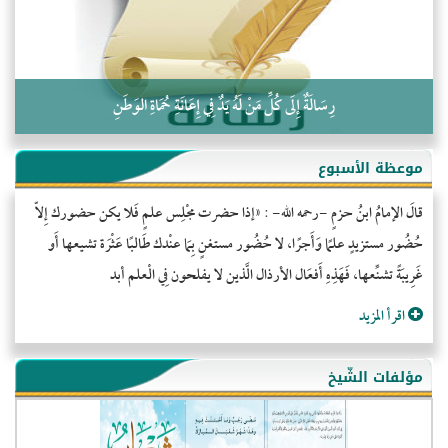
رِسَالَةٌ إِلَى كُلِّ مَنْ لَهُ يَدٌ فِي إِعَانَةِ حُمَاةِ الوَطَنِ
موعظة الأسبوع
قالَ الإمامُ ابنُ حزمٍ -رحمه الله- : «إذا حضرت مجْلِس علمٍ فَلا يكن حضورك إِلاّ
حُضُور مستزيدٍ علمًا وَأَجرًا، لا حُضُور مستغنٍ بِمَا عنْدك طَالبًا عَثْرَة تشيعها أَو
غَرِيبَةً تشنِّعها، فَهَذِهِ أَفعَال الأرذال الَّذين لا يفلحون فِي الْعلم أبد
اقرأ المزيد
مؤلفات الشّيخ