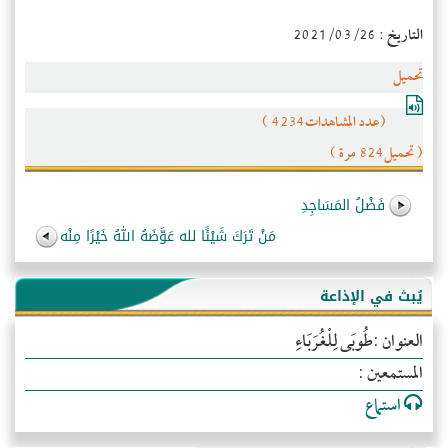
التاريخ : 2021/03/26
تحميل
(عدد المشاهدات4234 )
( تحميل824 مرة )
فَضْلُ المَسَاجِدِ
مَنْ تَرَكَ شَيْئًا لله عَوَّضَهُ اللهُ خَيْرًا مِنْه
يُبث في الإذاعة
العنوان :طُوبَى لِلْغُرَبَاءِ
المستمعين :
استماع