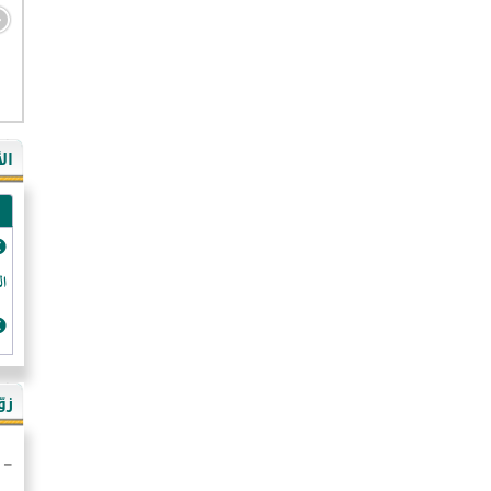
- ال
- ال
- في
ال
-غي
- ال
- كن
- فر
الد
- رو
- ال
- ال
زو
- ألم
- ا
- ال