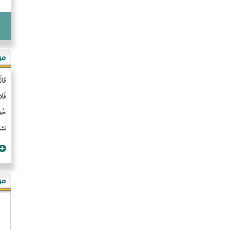
مو
قال
فَل
حُضُ
تشن
مؤ