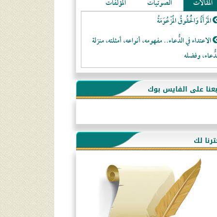
المقالات
الصوتيات
المؤلفات
المَرْأَةُ وَالْحُقُوقُ الْمَزْعُوَمَةُ
الاعتداء في الدُّعاء.. مفهومه، أنواعه، أمثلته، منزلة
دُّعاء، وفضله
لا تتَّبعوا عورات الـمسلمين
بعنا على الفايس بوك
فقه النَّصيحة عند الصَّحابة الكرام رضي الله عنهم
لَا عِزَّةَ إِلَّا بِالإِسْلَامِ
هذه سبيلنا فماذا تنقمون؟!
ترنا لك
أُسُـسُ بَـيْـتِ الـمُسْـلِمِ
التَّعْلِيمُ القُرْآنِي
كلمة إلى إخواني السلفيين في الجزائر