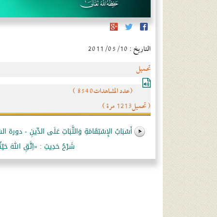
التاريخ : 2011/05/10
تحميل
(عدد المشاهدات8540 )
( تحميل1213 مرة )
أَسْبَابُ الإِسْتِقَامَةِ وَالثَّبَاتِ عَلَى الدِّينِ 
شَرْحُ حَدِيثِ : «اِتَّقِ الله