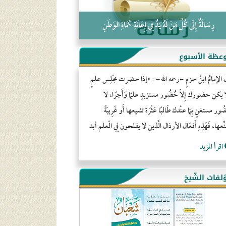
رِسَالَةٌ إِلَى كُلِّ مَنْ لَهُ يَدٌ فِي إِعَانَةِ حُمَاةِ الوَطَنِ
عظة الأسبوع
َ الإمامُ ابنُ حزمٍ -رحمه الله- : «إذا حضرت مجْلِس علمٍ
ا يكن حضورك إِلاّ حُضُور مستزيدٍ علمًا وَأَجرًا، لا
ور مستغنٍ بِمَا عنْدك طَالبًا عَثْرَة تشيعها أَو غَرِيبَةً
ِّعها، فَهَذِهِ أَفعَال الأرذال الَّذين لا يفلحون فِي الْعلم أبد
اقرأ المزيد
لفات الشّيخ