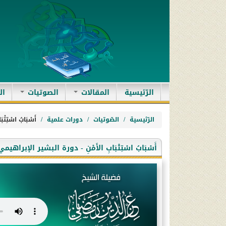
(current)
الرّئيسية
المقالات
الصوتيات
ال
الرّئيسية
الصّوتيات
دورات علمية
أَسْبَابُ اسْتِ
أَسْبَابُ اسْتِتْبَابِ الأَمْنِ - دورة البشير الإبراهي