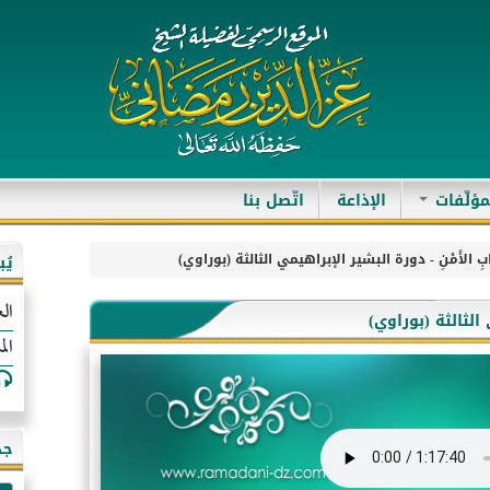
مؤلّفات
الإذاعة
اتّصل بنا
تْبَابِ الأَمْنِ - دورة البشير الإبراهيمي الثالثة (بوراوي)
يُ
الع
مي الثالثة (بوراوي)
الم
جد