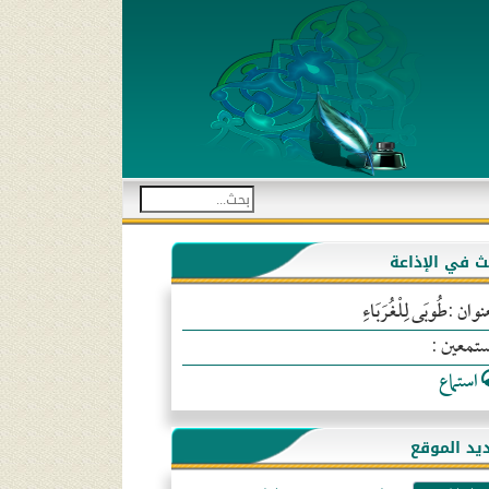
بث في الإذاعة
نوان :طُوبَى لِلْغُرَبَاءِ
ستمعين :
استماع
يد الموقع