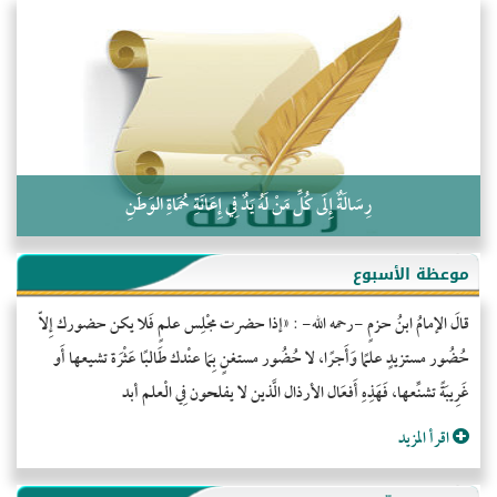
التَّعْلِيمُ القُرْآنِي
كلمة إلى إخواني السلفيين في الجزائر
رِسَالَةٌ إِلَى كُلِّ مَنْ لَهُ يَدٌ فِي إِعَانَةِ حُمَاةِ الوَطَنِ
موعظة الأسبوع
قالَ الإمامُ ابنُ حزمٍ -رحمه الله- : «إذا حضرت مجْلِس علمٍ فَلا يكن حضورك إِلاّ
حُضُور مستزيدٍ علمًا وَأَجرًا، لا حُضُور مستغنٍ بِمَا عنْدك طَالبًا عَثْرَة تشيعها أَو
غَرِيبَةً تشنِّعها، فَهَذِهِ أَفعَال الأرذال الَّذين لا يفلحون فِي الْعلم أبد
اقرأ المزيد