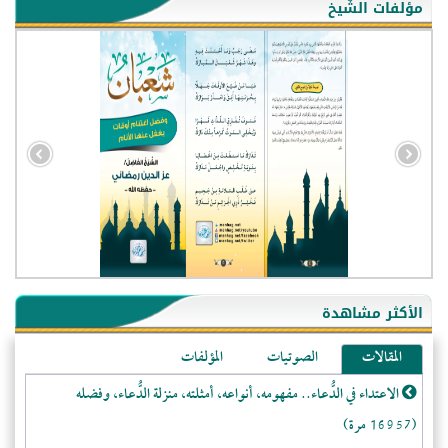
مؤلفات الشّيخ
- الجزائر (94588)
- الولايات المتحدة (71973)
- فيتنام (21420)
الأكثر مشاهدة
-غير معروف (20786)
المقالات
الصوتيات
المؤلفات
- الصين (10583)
الاعتداء في الدُّعاء.. مفهومه، أنواعه، أمثلته، منزلة الدُّعاء، وفضله
- كندا (10217)
(16957 مرة)
- فرنسا (9073)