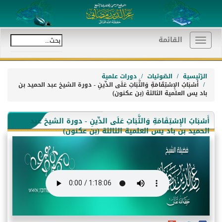
القائمة
Toggle
navigation
الرّئيسية
الصّوتيات
دورات علمية
أَسْبَابُ الإِسْتِقَامَةِ وَالثَّبَاتِ عَلَى الدِّينِ - دورة الشيخ عبد الحميد بن
باد يس العلمية الثالثة (بن عكنون)
أَسْبَابُ الإِسْتِقَامَةِ وَالثَّبَاتِ عَلَى الدِّينِ - دورة الشيخ عبد
الحميد بن باد يس العلمية الثالثة (بن عكنون)