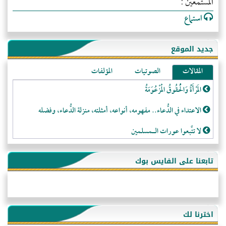
المستمعين :
استماع
جديد الموقع
المقالات
الصوتيات
المؤلفات
المَرْأَةُ وَالْحُقُوقُ الْمَزْعُوَمَةُ
الاعتداء في الدُّعاء.. مفهومه، أنواعه، أمثلته، منزلة الدُّعاء، وفضله
لا تتَّبعوا عورات الـمسلمين
فقه النَّصيحة عند الصَّحابة الكرام رضي الله عنهم
تابعنا على الفايس بوك
لَا عِزَّةَ إِلَّا بِالإِسْلَامِ
هذه سبيلنا فماذا تنقمون؟!
أُسُـسُ بَـيْـتِ الـمُسْـلِمِ
اخترنا لك