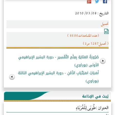
التاريخ : 2010/03/08
تحميل
(عدد المشاهدات8686 )
( تحميل1287 مرة )
ضَرُورَةُ العَنَايَةِ بِعِلْمِ التَّفْسِيرِ - دورة البشير الإبراهيمي
الأولى (بوراوي)
أَسْبَابُ اسْتِتْبَابِ الأَمْنِ - دورة البشير الإبراهيمي الثالثة
(بوراوي)
يُبث في الإذاعة
العنوان :طُوبَى لِلْغُرَبَاءِ